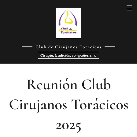
Club de Cirujanos Torácicos
Cirugía, tradición, compañerismo
Reunión Club
Cirujanos Torácicos
2025